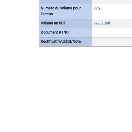
Numéro du volume pour
2251
l'action
Volume en PDF
v2251.pdf
Document RTNU
Rectificatif/Additif/Note