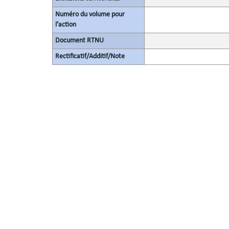
Numéro du volume pour
l'action
Document RTNU
Rectificatif/Additif/Note