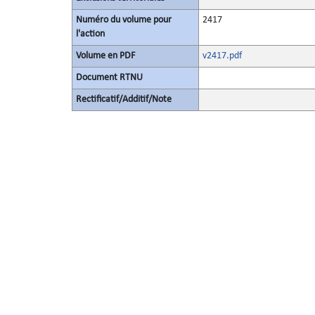
Numéro du volume pour
2417
l'action
Volume en PDF
v2417.pdf
Document RTNU
Rectificatif/Additif/Note