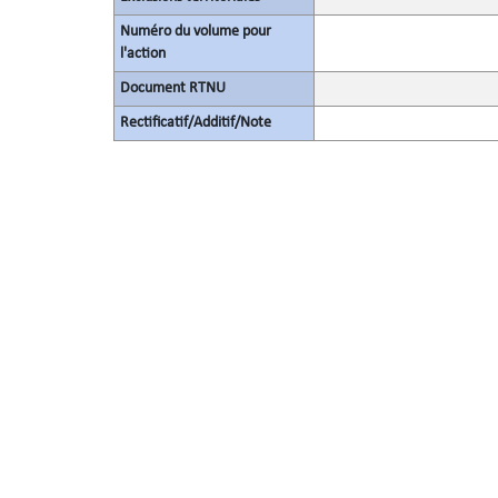
Numéro du volume pour
l'action
Document RTNU
Rectificatif/Additif/Note