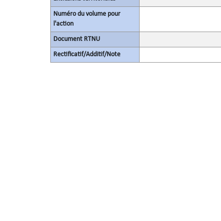
Numéro du volume pour
l'action
Document RTNU
Rectificatif/Additif/Note