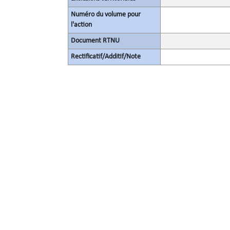
Numéro du volume pour
l'action
Document RTNU
Rectificatif/Additif/Note