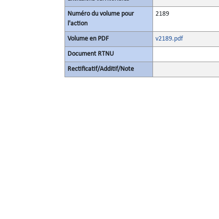
Numéro du volume pour
2189
l'action
Volume en PDF
v2189.pdf
Document RTNU
Rectificatif/Additif/Note