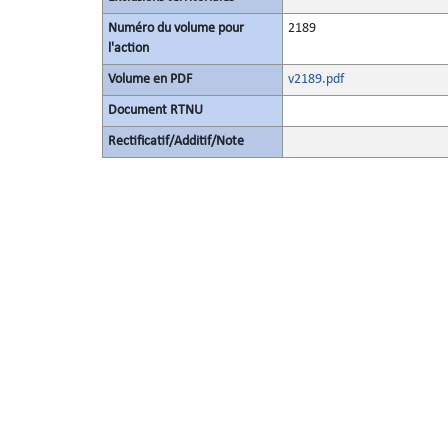
Numéro du volume pour
2189
l'action
Volume en PDF
v2189.pdf
Document RTNU
Rectificatif/Additif/Note