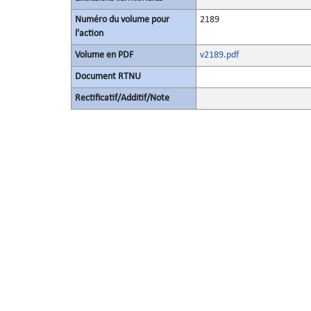
Numéro du volume pour
2189
l'action
Volume en PDF
v2189.pdf
Document RTNU
Rectificatif/Additif/Note