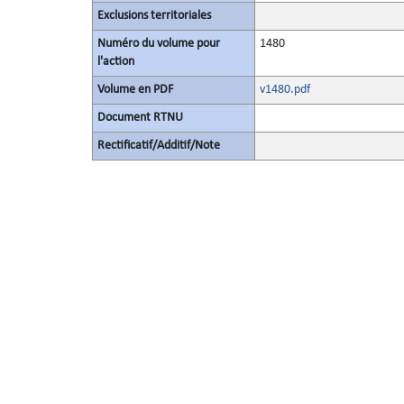
Exclusions territoriales
Numéro du volume pour
1480
l'action
Volume en PDF
v1480.pdf
Document RTNU
Rectificatif/Additif/Note