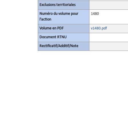
Exclusions territoriales
Numéro du volume pour
1480
l'action
Volume en PDF
v1480.pdf
Document RTNU
Rectificatif/Additif/Note