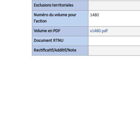
Exclusions territoriales
Numéro du volume pour
1480
l'action
Volume en PDF
v1480.pdf
Document RTNU
Rectificatif/Additif/Note