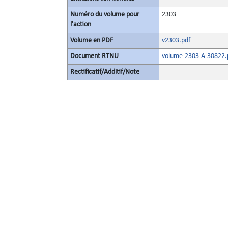
Numéro du volume pour
2303
l'action
Volume en PDF
v2303.pdf
Document RTNU
volume-2303-A-30822.
Rectificatif/Additif/Note