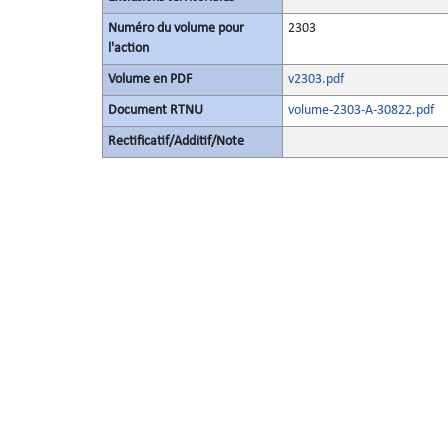
Numéro du volume pour
2303
l'action
Volume en PDF
v2303.pdf
Document RTNU
volume-2303-A-30822.pdf
Rectificatif/Additif/Note