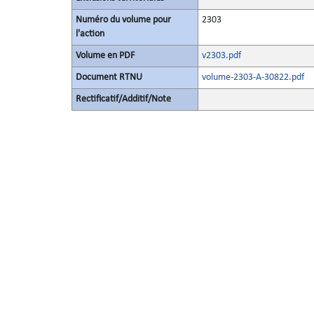
Numéro du volume pour
2303
l'action
Volume en PDF
v2303.pdf
Document RTNU
volume-2303-A-30822.pdf
Rectificatif/Additif/Note