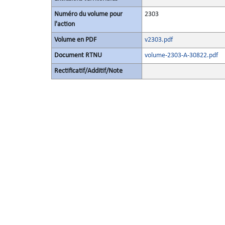
Numéro du volume pour
2303
l'action
Volume en PDF
v2303.pdf
Document RTNU
volume-2303-A-30822.pdf
Rectificatif/Additif/Note