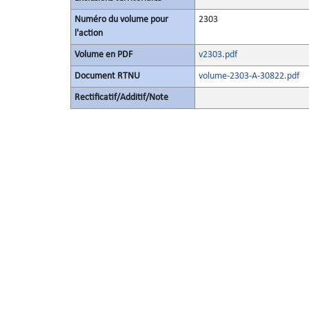
Numéro du volume pour
2303
l'action
Volume en PDF
v2303.pdf
Document RTNU
volume-2303-A-30822.pdf
Rectificatif/Additif/Note