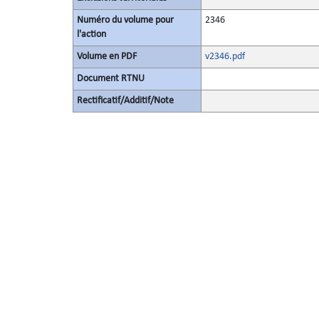
Numéro du volume pour
2346
l'action
Volume en PDF
v2346.pdf
Document RTNU
Rectificatif/Additif/Note