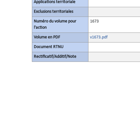
Applications territoriale
Exclusions territoriales
Numéro du volume pour
1673
l'action
Volume en PDF
v1673.pdf
Document RTNU
Rectificatif/Additif/Note