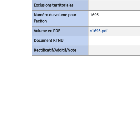
Exclusions territoriales
Numéro du volume pour
1695
l'action
Volume en PDF
v1695.pdf
Document RTNU
Rectificatif/Additif/Note