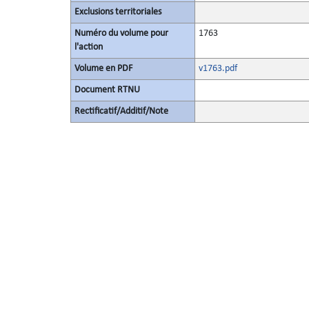
Exclusions territoriales
Numéro du volume pour
1763
l'action
Volume en PDF
v1763.pdf
Document RTNU
Rectificatif/Additif/Note