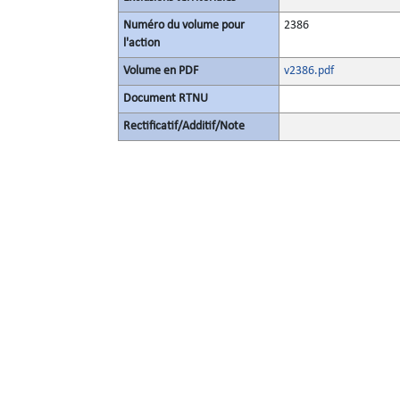
Numéro du volume pour
2386
l'action
Volume en PDF
v2386.pdf
Document RTNU
Rectificatif/Additif/Note