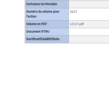
Exclusions territoriales
Numéro du volume pour
2117
l'action
Volume en PDF
v2117.pdf
Document RTNU
Rectificatif/Additif/Note