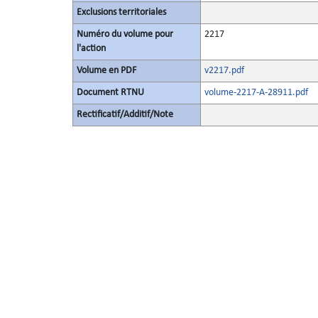
Exclusions territoriales
Numéro du volume pour
2217
l'action
Volume en PDF
v2217.pdf
Document RTNU
volume-2217-A-28911.pdf
Rectificatif/Additif/Note