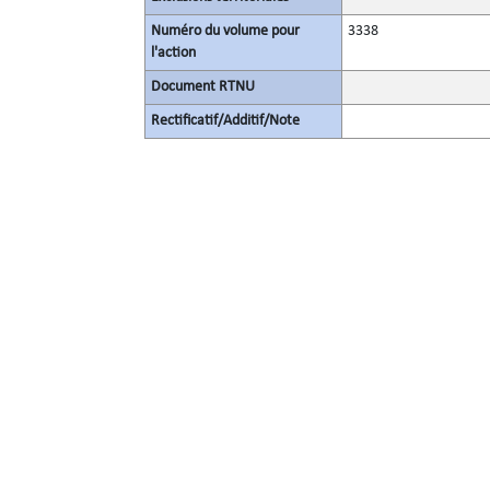
Numéro du volume pour
3338
l'action
Document RTNU
Rectificatif/Additif/Note