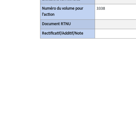
Numéro du volume pour
3338
l'action
Document RTNU
Rectificatif/Additif/Note