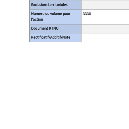
Exclusions territoriales
Numéro du volume pour
3338
l'action
Document RTNU
Rectificatif/Additif/Note