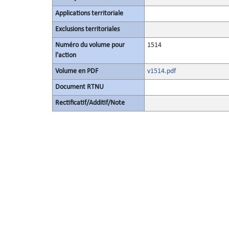
Applications territoriale
Exclusions territoriales
Numéro du volume pour
1514
l'action
Volume en PDF
v1514.pdf
Document RTNU
Rectificatif/Additif/Note