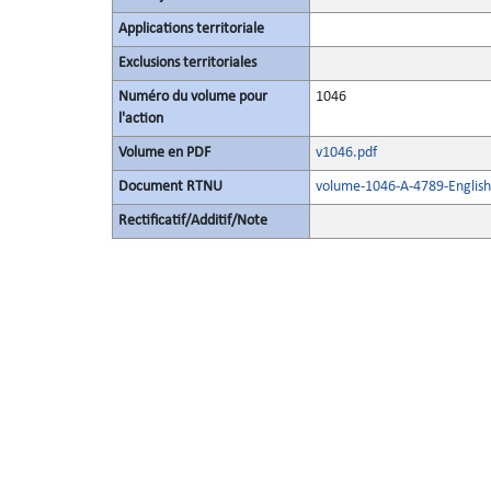
Applications territoriale
Exclusions territoriales
Numéro du volume pour
1046
l'action
Volume en PDF
v1046.pdf
Document RTNU
volume-1046-A-4789-English
Rectificatif/Additif/Note