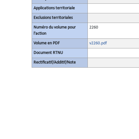
Applications territoriale
Exclusions territoriales
Numéro du volume pour
2260
l'action
Volume en PDF
v2260.pdf
Document RTNU
Rectificatif/Additif/Note