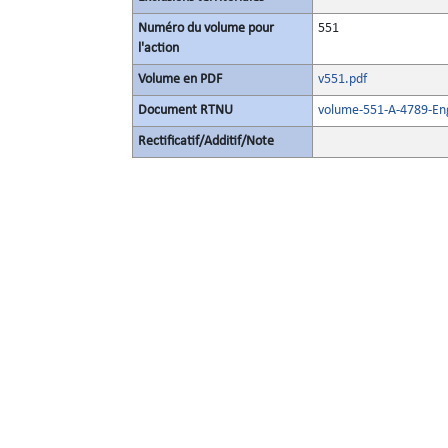
Numéro du volume pour
551
l'action
Volume en PDF
v551.pdf
Document RTNU
volume-551-A-4789-Eng
Rectificatif/Additif/Note