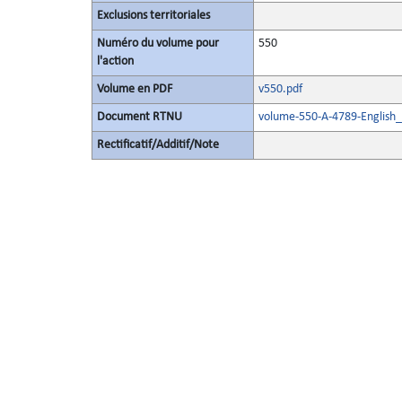
Exclusions territoriales
Numéro du volume pour
550
l'action
Volume en PDF
v550.pdf
Document RTNU
volume-550-A-4789-English_
Rectificatif/Additif/Note