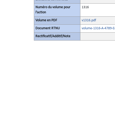
Numéro du volume pour
1316
l'action
Volume en PDF
v1316.pdf
Document RTNU
volume-1316-A-4789-En
Rectificatif/Additif/Note