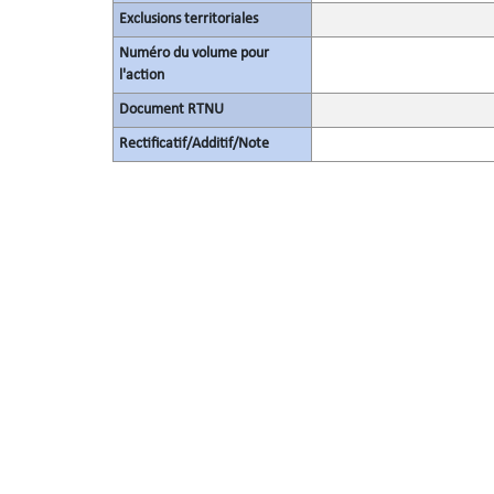
Exclusions territoriales
Numéro du volume pour
l'action
Document RTNU
Rectificatif/Additif/Note