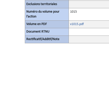
Exclusions territoriales
Numéro du volume pour
1015
l'action
Volume en PDF
v1015.pdf
Document RTNU
Rectificatif/Additif/Note