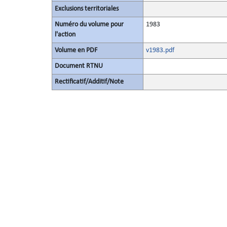
Exclusions territoriales
Numéro du volume pour
1983
l'action
Volume en PDF
v1983.pdf
Document RTNU
Rectificatif/Additif/Note