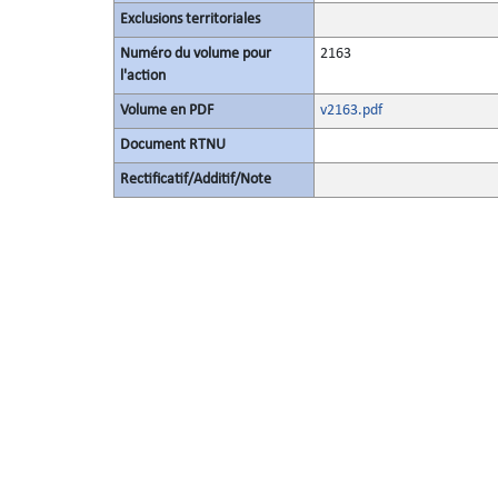
Exclusions territoriales
Numéro du volume pour
2163
l'action
Volume en PDF
v2163.pdf
Document RTNU
Rectificatif/Additif/Note