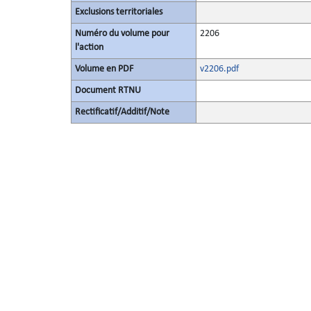
Exclusions territoriales
Numéro du volume pour
2206
l'action
Volume en PDF
v2206.pdf
Document RTNU
Rectificatif/Additif/Note