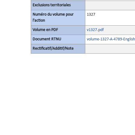
Exclusions territoriales
Numéro du volume pour
1327
l'action
Volume en PDF
v1327.pdf
Document RTNU
volume-1327-A-4789-English
Rectificatif/Additif/Note