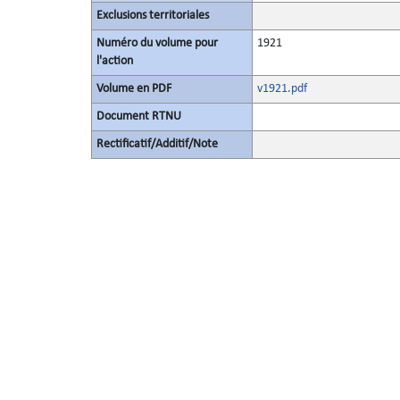
Exclusions territoriales
Numéro du volume pour
1921
l'action
Volume en PDF
v1921.pdf
Document RTNU
Rectificatif/Additif/Note