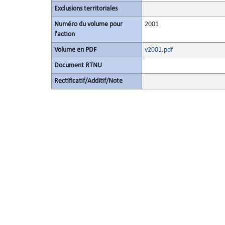
Exclusions territoriales
Numéro du volume pour
2001
l'action
Volume en PDF
v2001.pdf
Document RTNU
Rectificatif/Additif/Note