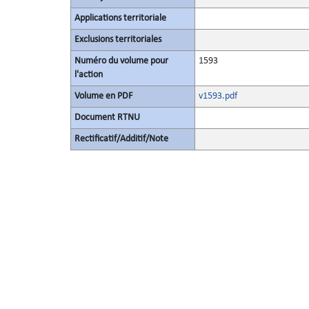
Applications territoriale
Exclusions territoriales
Numéro du volume pour
1593
l'action
Volume en PDF
v1593.pdf
Document RTNU
Rectificatif/Additif/Note