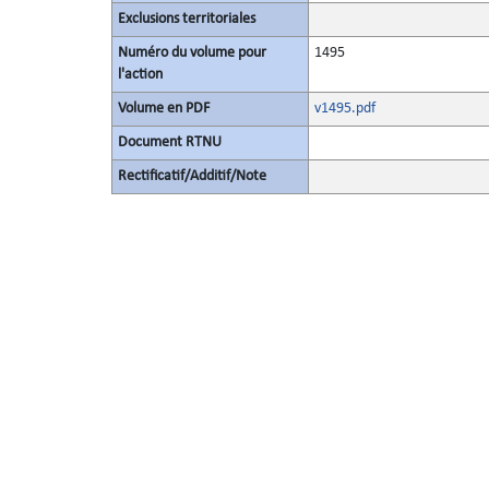
Exclusions territoriales
Numéro du volume pour
1495
l'action
Volume en PDF
v1495.pdf
Document RTNU
Rectificatif/Additif/Note