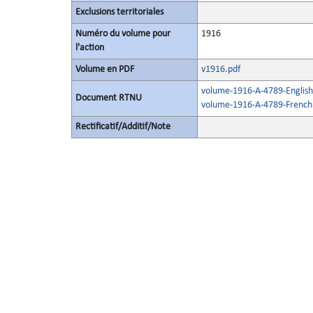
Exclusions territoriales
Numéro du volume pour
1916
l'action
Volume en PDF
v1916.pdf
volume-1916-A-4789-English
Document RTNU
volume-1916-A-4789-French
Rectificatif/Additif/Note