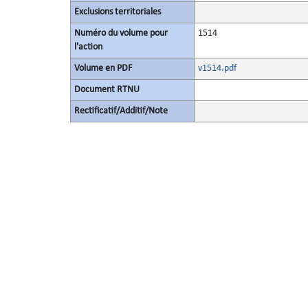
Exclusions territoriales
Numéro du volume pour
1514
l'action
Volume en PDF
v1514.pdf
Document RTNU
Rectificatif/Additif/Note