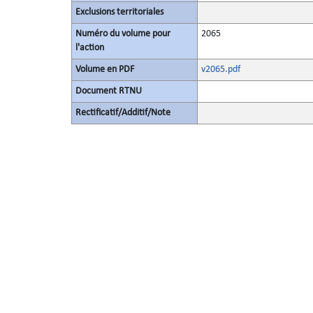
Exclusions territoriales
Numéro du volume pour
2065
l'action
Volume en PDF
v2065.pdf
Document RTNU
Rectificatif/Additif/Note