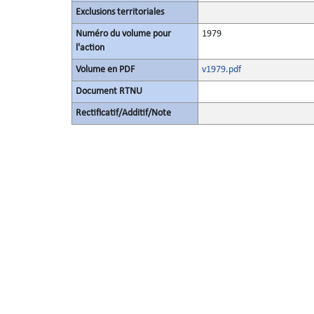
Exclusions territoriales
Numéro du volume pour
1979
l'action
Volume en PDF
v1979.pdf
Document RTNU
Rectificatif/Additif/Note