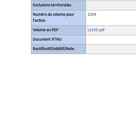
Exclusions territoriales
Numéro du volume pour
1559
l'action
Volume en PDF
v1559.pdf
Document RTNU
Rectificatif/Additif/Note