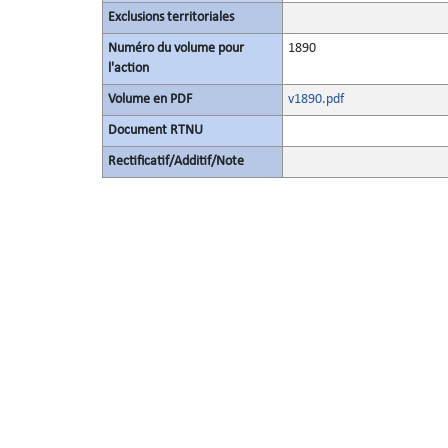
Exclusions territoriales
Numéro du volume pour
1890
l'action
Volume en PDF
v1890.pdf
Document RTNU
Rectificatif/Additif/Note