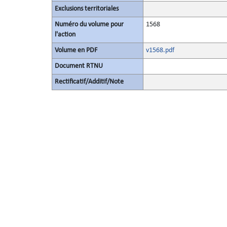
Exclusions territoriales
Numéro du volume pour
1568
l'action
Volume en PDF
v1568.pdf
Document RTNU
Rectificatif/Additif/Note